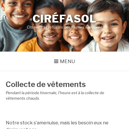
Aller
au
CIRÉFASOL
contenu
Citoyens et réfugiés des Fagnes solidaires
MENU
Collecte de vêtements
Pendant la période hivernale, l’heure est à la collecte de
vêtements chauds
.
Notre stock s’amenuise, mais les besoin eux ne