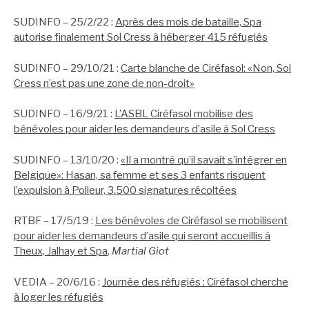
SUDINFO – 25/2/22 :
Après des mois de bataille, Spa
autorise finalement Sol Cress à héberger 415 réfugiés
SUDINFO – 29/10/21 :
Carte blanche de Ciréfasol: «Non, Sol
Cress n’est pas une zone de non-droit»
SUDINFO – 16/9/21 :
L’ASBL Ciréfasol mobilise des
bénévoles pour aider les demandeurs d’asile à Sol Cress
SUDINFO – 13/10/20 :
«Il a montré qu’il savait s’intégrer en
Belgique»: Hasan, sa femme et ses 3 enfants risquent
l’expulsion à Polleur, 3.500 signatures récoltées
RTBF – 17/5/19 :
Les bénévoles de Ciréfasol se mobilisent
pour aider les demandeurs d’asile qui seront accueillis à
Theux, Jalhay et Spa
,
Martial Giot
VEDIA – 20/6/16 :
Journée des réfugiés : Ciréfasol cherche
à loger les réfugiés