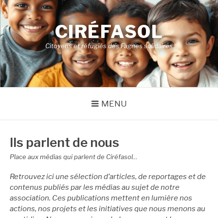
Aller
au
CIRÉFASOL
contenu
Citoyens et réfugiés des Fagnes solidaires
MENU
Ils parlent de nous
Place aux médias qui parlent de Ciréfasol…
Retrouvez ici une sélection d’articles, de reportages et de
contenus publiés par les médias au sujet de notre
association. Ces publications mettent en lumière nos
actions, nos projets et les initiatives que nous menons au