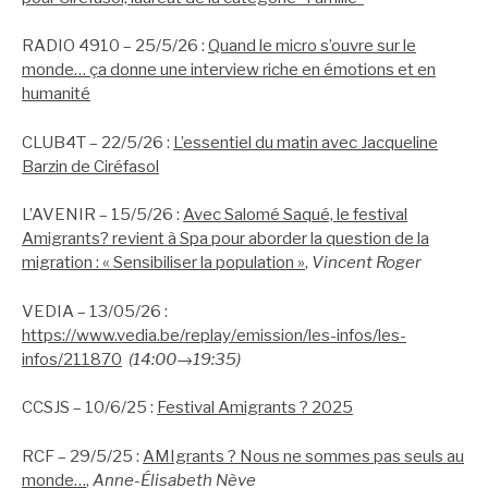
RADIO 4910 – 25/5/26 :
Quand le micro s’ouvre sur le
monde… ça donne une interview riche en émotions et en
humanité
CLUB4T – 22/5/26 :
L’essentiel du matin avec Jacqueline
Barzin de Ciréfasol
L’AVENIR – 15/5/26 :
Avec Salomé Saqué, le festival
Amigrants? revient à Spa pour aborder la question de la
migration : « Sensibiliser la population »
,
Vincent Roger
VEDIA – 13/05/26 :
https://www.vedia.be/replay/emission/les-infos/les-
infos/211870
(14:00→19:35)
CCSJS – 10/6/25 :
Festival Amigrants ? 2025
RCF – 29/5/25 :
AMIgrants ? Nous ne sommes pas seuls au
monde…
,
Anne-Élisabeth Nève