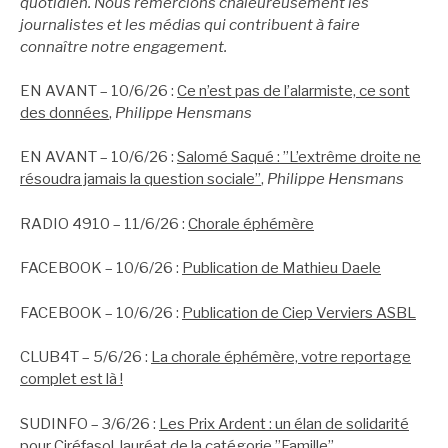
quotidien. Nous remercions chaleureusement les
journalistes et les médias qui contribuent à faire
connaître notre engagement.
EN AVANT – 10/6/26 :
Ce n’est pas de l’alarmiste, ce sont
des données
,
Philippe Hensmans
EN AVANT – 10/6/26 :
Salomé Saqué : ”L’extrême droite ne
résoudra jamais la question sociale”
,
Philippe Hensmans
RADIO 4910 – 11/6/26 :
Chorale éphémère
FACEBOOK – 10/6/26 :
Publication de Mathieu Daele
FACEBOOK – 10/6/26 :
Publication de Ciep Verviers ASBL
CLUB4T – 5/6/26 :
La chorale éphémère, votre reportage
complet est là !
SUDINFO – 3/6/26 :
Les Prix Ardent : un élan de solidarité
pour Ciréfasol, lauréat de la catégorie ”Famille”