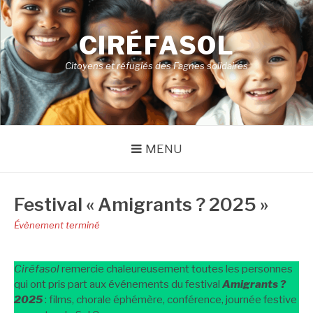
Aller
au
CIRÉFASOL
contenu
Citoyens et réfugiés des Fagnes solidaires
MENU
Festival « Amigrants ? 2025 »
Évènement terminé
Ciréfasol
remercie chaleureusement toutes les personnes
qui ont pris part aux événements du festival
Amigrants ?
2025
: films, chorale éphémère, conférence, journée festive