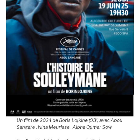
Un film de 2024 de Boris Lojkine (93
‘
) avec Abou
Sangare , Nina Meurisse , Alpha Oumar Sow