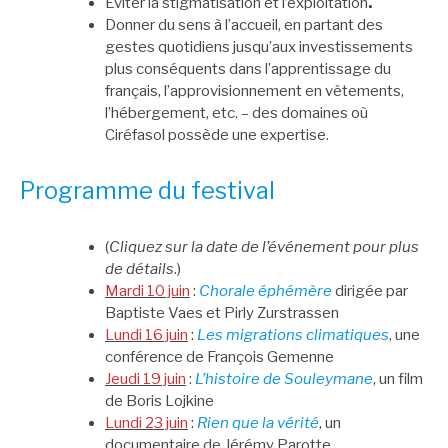
Eviter la stigmatisation et l’exploitation
.
Donner du sens à l’accueil, en partant des
gestes quotidiens jusqu’aux investissements
plus conséquents dans l’apprentissage du
français, l’approvisionnement en vêtements,
l’hébergement, etc. – des domaines où
Ciréfasol possède une expertise.
Programme du festival
(
Cliquez sur la date de l’événement pour plus
de détails
.)
Mardi 10 juin
:
Chorale éphémère
dirigée par
Baptiste Vaes et Pirly Zurstrassen
Lundi 16 juin
:
Les migrations climatiques
, une
conférence de François Gemenne
Jeudi 19 juin
:
L’histoire de Souleymane
, un film
de Boris Lojkine
Lundi 23 juin
:
Rien que la vérité
, un
documentaire de Jérémy Parotte