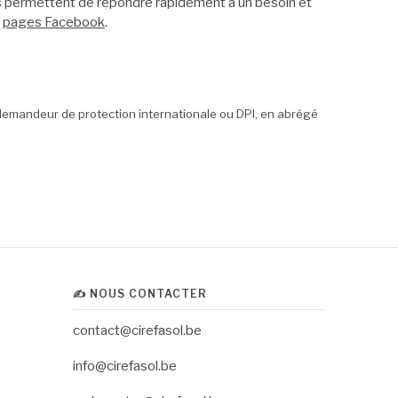
es permettent de répondre rapidement à un besoin et
s
pages Facebook
.
demandeur de protection internationale ou DPI, en abrégé
✍️ NOUS CONTACTER
contact@cirefasol.be
info@cirefasol.be