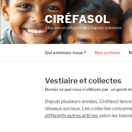
Aller
au
CIRÉFASOL
contenu
Citoyens et réfugiés des Fagnes solidaires
Qui sommes-nous ?
Nos actions
N
Vestiaire et collectes
Donner ce que nous n’utilisons pas : un geste éc
Depuis plusieurs années, Ciréfasol lance
réseaux sociaux. Les collectes concern
différents autres articles
selon les beso