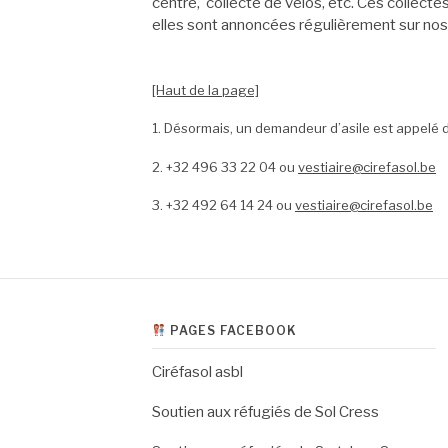
centre, collecte de vélos, etc. Ces collect
elles sont annoncées régulièrement sur no
[Haut de la page]
1. Désormais, un demandeur d’asile est appelé 
2. +32 496 33 22 04 ou
vestiaire@cirefasol.be
3. +32 492 64 14 24 ou
vestiaire@cirefasol.be
PAGES FACEBOOK
Ciréfasol asbl
Soutien aux réfugiés de Sol Cress