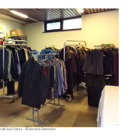
re de Sol Cress – © Annick Demolin