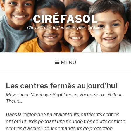
Aller
au
CIRÉFASOL
contenu
Citoyens et réfugiés des Fagnes solidaires
MENU
Les centres fermés aujourd’hui
Meyerbeer, Mambaye, Sept Lieues, Vecqueterre, Polleur-
Theux…
Dans la région de Spa et alentours,
différents centres
ont été utilisés pendant une période très courte comme
centres d’accueil pour demandeurs de protection