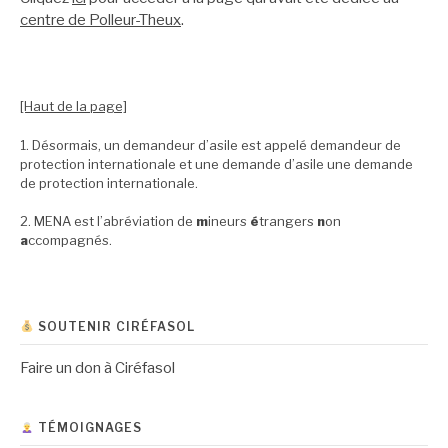
centre de Polleur-Theux
.
[Haut de la page]
1. Désormais, un demandeur d’asile est appelé demandeur de
protection internationale et une demande d’asile une demande
de protection internationale.
2. MENA est l’abréviation de
m
ineurs
é
trangers
n
on
a
ccompagnés.
SOUTENIR CIRÉFASOL
Faire un don à Ciréfasol
TÉMOIGNAGES