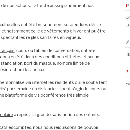
 de nos actions, il affecte aussi grandement nos
Co
-culturelles ont été brusquement suspendues dès le
Le
et notamment celle de vêtements d’hiver ont pu être
spectant les règles sanitaires en vigueur.
français
, cours ou tables de conversation, ont été
Il
ris en été dans des conditions difficiles et sur un
stanciation, port du masque, nombre limité de
 désinfection des locaux.
rsonnalisé via internet les résidents qui le souhaitent
Fe
′ par semaine en distanciel. Il peut s’agir de cours ou
 une plateforme de visioconférence très simple
colaire
a repris à la grande satisfaction des enfants.
ultats escomptés, nous nous réjouissons de pouvoir