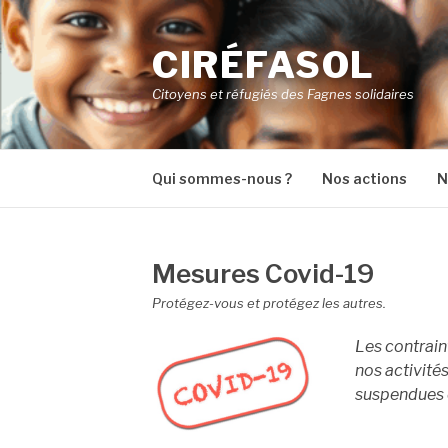
Aller
au
CIRÉFASOL
contenu
Citoyens et réfugiés des Fagnes solidaires
Qui sommes-nous ?
Nos actions
N
Mesures Covid-19
Protégez-vous et protégez les autres.
Les contrain
nos activités
suspendues e