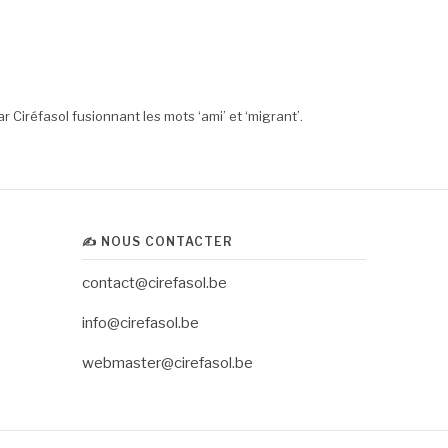
r Ciréfasol fusionnant les mots ‘ami’ et ‘migrant’.
✍️ NOUS CONTACTER
contact@cirefasol.be
info@cirefasol.be
webmaster@cirefasol.be